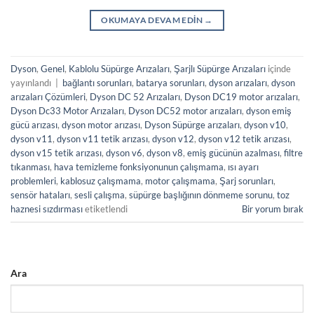
OKUMAYA DEVAM EDIN
→
Dyson
,
Genel
,
Kablolu Süpürge Arızaları
,
Şarjlı Süpürge Arızaları
içinde
yayınlandı
|
bağlantı sorunları
,
batarya sorunları
,
dyson arızaları
,
dyson
arızaları Çözümleri
,
Dyson DC 52 Arızaları
,
Dyson DC19 motor arızaları
,
Dyson Dc33 Motor Arızaları
,
Dyson DC52 motor arızaları
,
dyson emiş
gücü arızası
,
dyson motor arızası
,
Dyson Süpürge arızaları
,
dyson v10
,
dyson v11
,
dyson v11 tetik arızası
,
dyson v12
,
dyson v12 tetik arızası
,
dyson v15 tetik arızası
,
dyson v6
,
dyson v8
,
emiş gücünün azalması
,
filtre
tıkanması
,
hava temizleme fonksiyonunun çalışmama
,
ısı ayarı
problemleri
,
kablosuz çalışmama
,
motor çalışmama
,
Şarj sorunları
,
sensör hataları
,
sesli çalışma
,
süpürge başlığının dönmeme sorunu
,
toz
haznesi sızdırması
etiketlendi
Bir yorum bırak
Ara