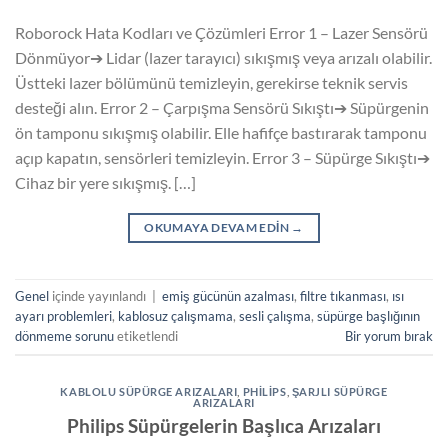
Roborock Hata Kodları ve Çözümleri Error 1 – Lazer Sensörü
Dönmüyor➔ Lidar (lazer tarayıcı) sıkışmış veya arızalı olabilir.
Üstteki lazer bölümünü temizleyin, gerekirse teknik servis
desteği alın. Error 2 – Çarpışma Sensörü Sıkıştı➔ Süpürgenin
ön tamponu sıkışmış olabilir. Elle hafifçe bastırarak tamponu
açıp kapatın, sensörleri temizleyin. Error 3 – Süpürge Sıkıştı➔
Cihaz bir yere sıkışmış. […]
OKUMAYA DEVAM EDIN
→
Genel
içinde yayınlandı
|
emiş gücünün azalması
,
filtre tıkanması
,
ısı
ayarı problemleri
,
kablosuz çalışmama
,
sesli çalışma
,
süpürge başlığının
dönmeme sorunu
etiketlendi
Bir yorum bırak
KABLOLU SÜPÜRGE ARIZALARI
,
PHILIPS
,
ŞARJLI SÜPÜRGE
ARIZALARI
Philips Süpürgelerin Başlıca Arızaları