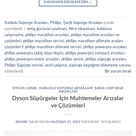
OKUMAYA DEVAM EDIN
→
Kablolu Süpürge Arızaları
,
Philips
,
Şarjlı Süpürge Arızaları
içinde
yayınlandı
|
emiş gücünün azalması
,
filtre tıkanması
,
kablosuz
çalışmama
,
philips marathon arızaları
,
philips marathon arızaları ve
çzöümleri
,
philips marathon servisi
,
philips marathon ultimate arızları
çözümleri f
,
philips marathon ultimate servisi
,
philips powerpro arızaları
,
philips powerpro çekiş düşü düştü
,
philips powerpro compact arızaları
,
philips powerpro motor arızaları
,
philips servis
,
philips süpürge arızaları
,
Philips Süpürge servisi
,
sesli çalışma
,
süpürge başlığının dönmeme sorunu
etiketlendi
Bir yorum bırak
DYSON
,
GENEL
,
KABLOLU SÜPÜRGE ARIZALARI
,
ŞARJLI SÜPÜRGE
ARIZALARI
Dyson Süpürgeler İçin Muhtemeler Arızalar
ve Çözümleri
ADMIN
TARAFINDAN
HAZIRAN 10, 2023
TARIHINDE YAYINLANDI