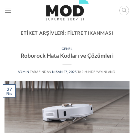
İçeriğe
atla
ETIKET ARŞIVLERI:
FILTRE TIKANMASI
GENEL
Roborock Hata Kodları ve Çözümleri
ADMIN
TARAFINDAN
NISAN 27, 2025
TARIHINDE YAYINLANDI
27
Nis