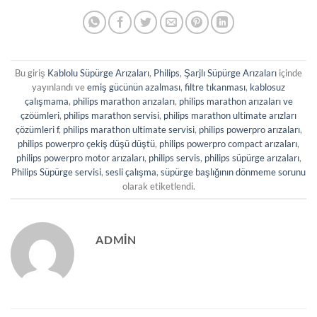
Bu giriş
Kablolu Süpürge Arızaları
,
Philips
,
Şarjlı Süpürge Arızaları
içinde
yayınlandı ve
emiş gücünün azalması
,
filtre tıkanması
,
kablosuz
çalışmama
,
philips marathon arızaları
,
philips marathon arızaları ve
çzöümleri
,
philips marathon servisi
,
philips marathon ultimate arızları
çözümleri f
,
philips marathon ultimate servisi
,
philips powerpro arızaları
,
philips powerpro çekiş düşü düştü
,
philips powerpro compact arızaları
,
philips powerpro motor arızaları
,
philips servis
,
philips süpürge arızaları
,
Philips Süpürge servisi
,
sesli çalışma
,
süpürge başlığının dönmeme sorunu
olarak etiketlendi.
ADMIN