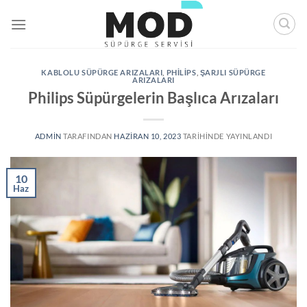
İçeriğe
atla
KABLOLU SÜPÜRGE ARIZALARI
,
PHILIPS
,
ŞARJLI SÜPÜRGE
ARIZALARI
Philips Süpürgelerin Başlıca Arızaları
ADMIN
TARAFINDAN
HAZIRAN 10, 2023
TARIHINDE YAYINLANDI
10
Haz