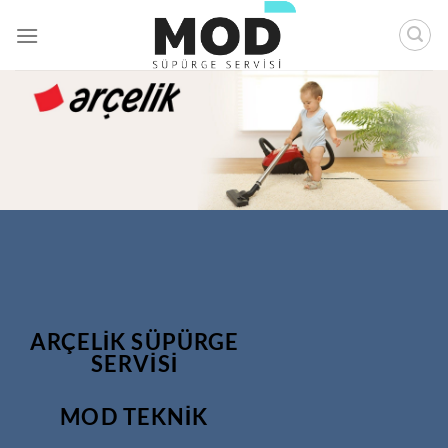
İçeriğe
atla
ARÇELIK SÜPÜRGE
SERVİSİ
MOD TEKNİK