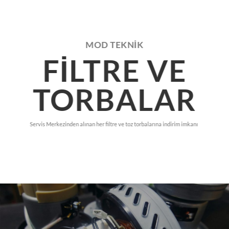
MOD TEKNİK
FILTRE VE
TORBALAR
Servis Merkezinden alınan her filtre ve toz torbalarına indirim imkanı