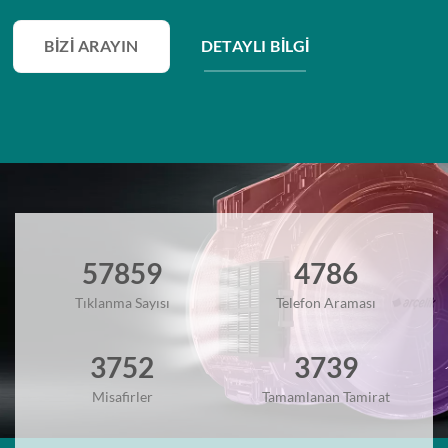
BIZI ARAYIN
DETAYLI BILGI
57859
4786
Tıklanma Sayısı
Telefon Araması
3752
3739
Misafirler
Tamamlanan Tamirat