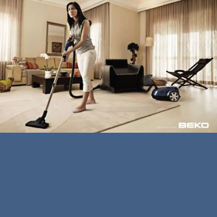
TRB 6986
Imperium® SilentPro TSZ 9953
Elektrikli Süpürge