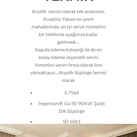
Arçelik servisi olarak tek amacımız,
Anadolu Yakası ve çevre
mahallerinde, en iyi servis hizmetini
bir telefonla ayağınıza kadar
getirmek…
Kapıda ödeme kolaylığı ile de en
kolay ödeme seçenekli servis
hizmetini veren firma olarak öne
çıkmaktayız…Arçelik Süpürge Servisi
olarak
S 7564
Imperium® Go SD 9041K Şarjlı
Dik Süpürge
SD 6061
Şarjlı Süpürge