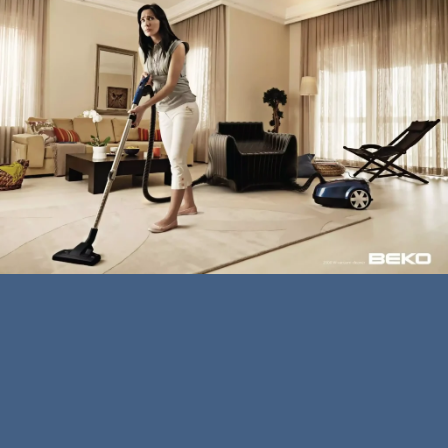
TRB 6986
Imperium® SilentPro TSZ 9953
Elektrikli Süpürge