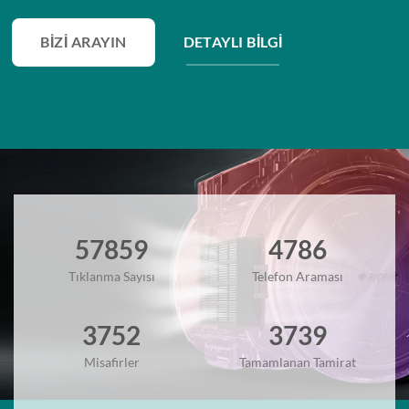
BIZI ARAYIN
DETAYLI BILGI
57859
4786
Tıklanma Sayısı
Telefon Araması
3752
3739
Misafirler
Tamamlanan Tamirat