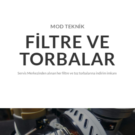
MOD TEKNİK
FILTRE VE
TORBALAR
Servis Merkezinden alınan her filtre ve toz torbalarına indirim imkanı