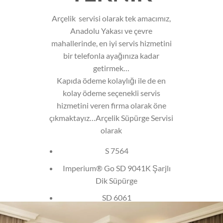
Arçelik servisi olarak tek amacımız,
Anadolu Yakası ve çevre
mahallerinde, en iyi servis hizmetini
bir telefonla ayağınıza kadar
getirmek…
Kapıda ödeme kolaylığı ile de en
kolay ödeme seçenekli servis
hizmetini veren firma olarak öne
çıkmaktayız…Arçelik Süpürge Servisi
olarak
S 7564
Imperium® Go SD 9041K Şarjlı
Dik Süpürge
SD 6061
Şarjlı Süpürge