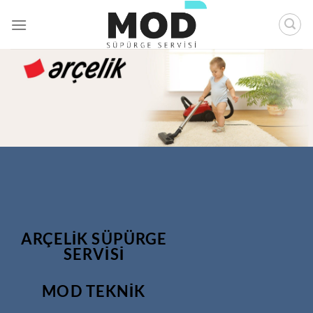
İçeriğe
atla
ARÇELIK SÜPÜRGE
SERVİSİ
MOD TEKNİK