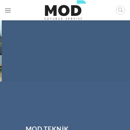
İçeriğe
atla
MOD TEKNİK