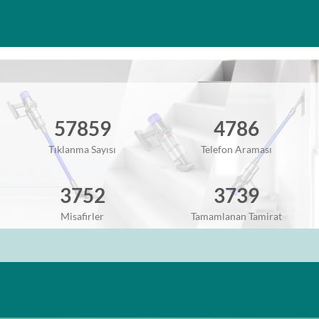
57859
4786
Tıklanma Sayısı
Telefon Araması
3752
3739
Misafirler
Tamamlanan Tamirat