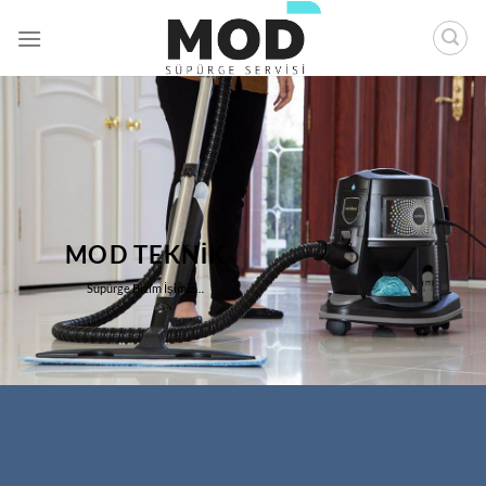
İçeriğe
atla
MOD TEKNİK
Süpürge Bizim İşimiz…