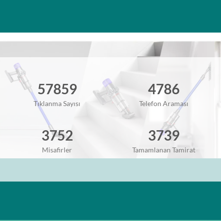
57859
4786
Tıklanma Sayısı
Telefon Araması
3752
3739
Misafirler
Tamamlanan Tamirat