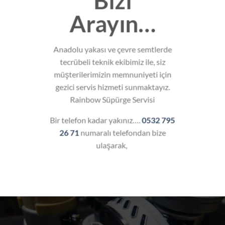
Bizi
Arayın…
Anadolu yakası ve çevre semtlerde
tecrübeli teknik ekibimiz ile, siz
müşterilerimizin memnuniyeti için
gezici servis hizmeti sunmaktayız.
Rainbow Süpürge Servisi
Bir telefon kadar yakınız….
0532 795
26 71
numaralı telefondan bize
ulaşarak,