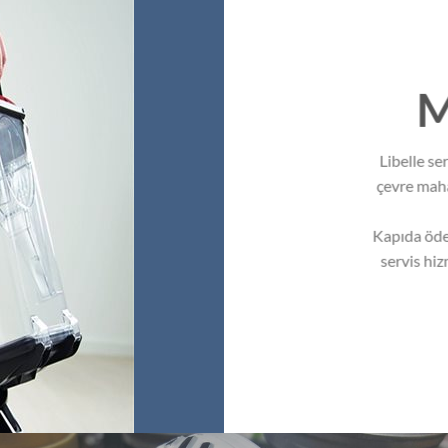
M
Libelle se
çevre mahal
Kapıda öde
servis hi