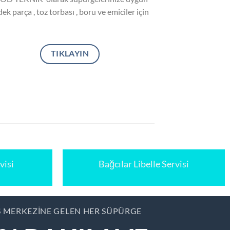
ek parça , toz torbası , boru ve emiciler için
TIKLAYIN
visi
Bağcılar Libelle Servisi
S MERKEZINE GELEN HER SÜPÜRGE