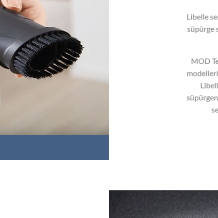
Libelle s
süpürge s
MOD Tek
modelleri
Libel
süpürgeni
se