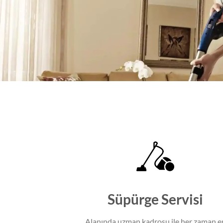
Süpürge Servisi
Alanında uzman kadrosu ile her zaman e