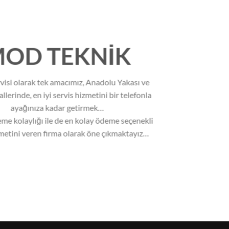
OD TEKNİK
rvisi olarak tek amacımız, Anadolu Yakası ve
lerinde, en iyi servis hizmetini bir telefonla
ayağınıza kadar getirmek…
me kolaylığı ile de en kolay ödeme seçenekli
zmetini veren firma olarak öne çıkmaktayız…