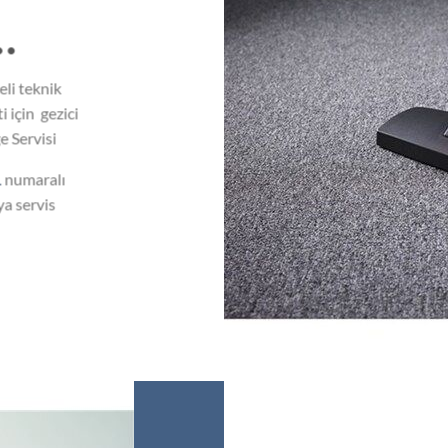
…
li teknik
 için gezici
e Servisi
1
numaralı
ya servis