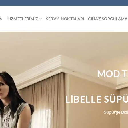
A
HIZMETLERIMIZ
SERVIS NOKTALARI
CIHAZ SORGULAMA
MOD T
LIBELLE SÜP
Süpürge Biz