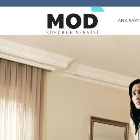
İçeriğe
atla
ANA SAYF