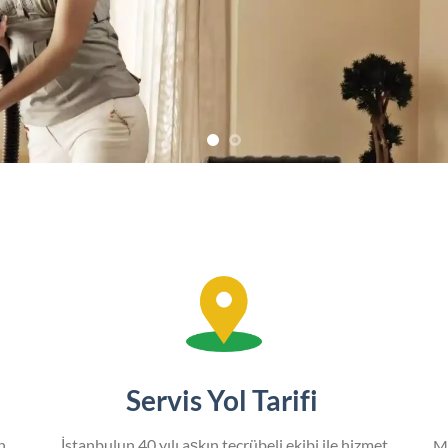
Servis Yol Tarifi
n
İstanbulun 40 yılı aşkın tecrübeli ekibi ile hizmet
M