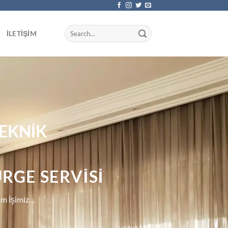
İLETIŞIM
EKNİK
ÜRGE SERVİSI
im İşimiz…