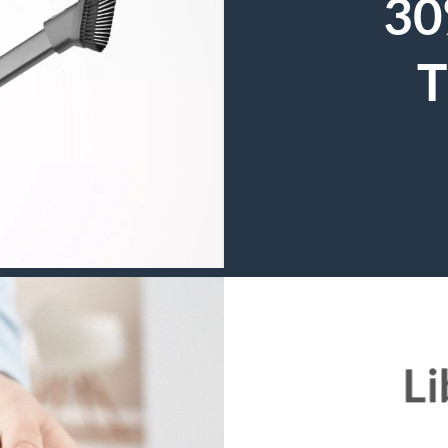
30
T
Li