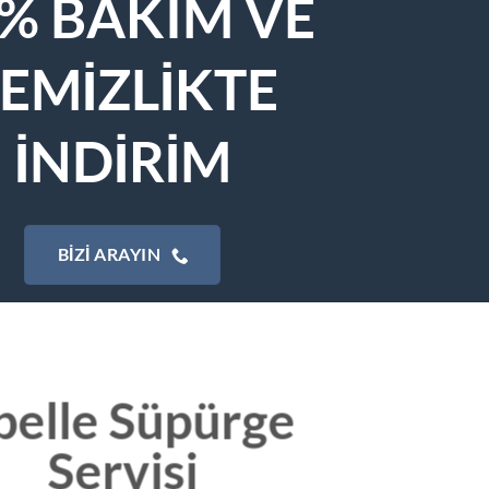
% BAKIM VE
EMİZLİKTE
İNDİRİM
BIZI ARAYIN
belle Süpürge
Servisi