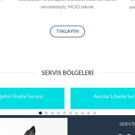
vermekteyiz. MOD teknik
yed
TIKLAYIN
SERVIS BÖLGELERI
ehir libelle Servisi
Avcılar Libelle Ser
SERVI