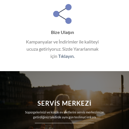
Bize Ulaşın
Kampanyalar ve İndirimler ile kaliteyi
ucuza getiriyoruz. Sizde Yararlanmak
için
Tıklayın.
SERVIS MERKEZI
Süpürgelerinizi ve küçük ev aletlerini servis merkezimize
getirdiğiniz takdirde aynı gün teslimat imkanı