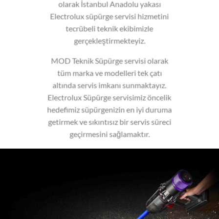
olarak İstanbul Anadolu yakası
Electrolux süpürge servisi hizmetini
tecrübeli teknik ekibimizle
gerçekleştirmekteyiz.
MOD Teknik Süpürge servisi olarak
tüm marka ve modelleri tek çatı
altında servis imkanı sunmaktayız.
Electrolux Süpürge servisimiz öncelik
hedefimiz süpürgenizin en iyi duruma
getirmek ve sıkıntısız bir servis süreci
geçirmesini sağlamaktır.