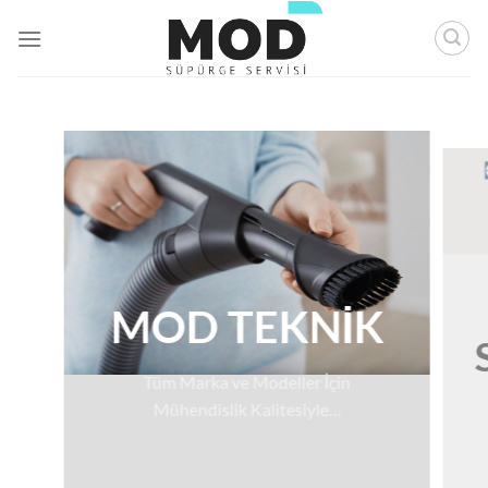
İçeriğe
atla
MOD TEKNİK
Tüm Marka ve Modeller İçin
Mühendislik Kalitesiyle…