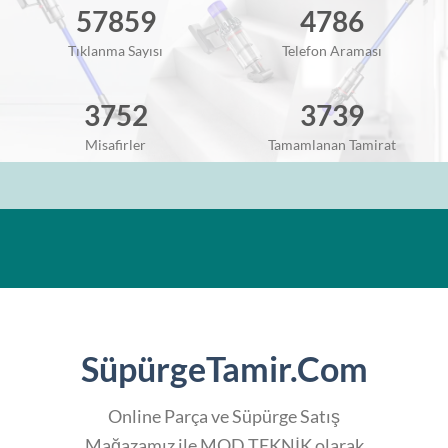
57859
4786
Tıklanma Sayısı
Telefon Araması
3752
3739
Misafirler
Tamamlanan Tamirat
SüpürgeTamir.Com
Online Parça ve Süpürge Satış
Mağazamız ile MOD TEKNİK olarak