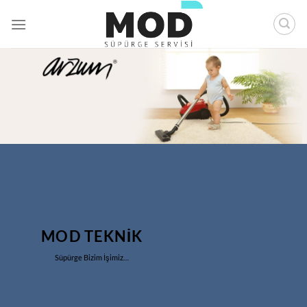
İçeriğe
atla
MOD TEKNİK
Süpürge Bizim İşimiz…