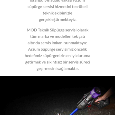
süpürge servisi hizmetini tecrübeli
teknik ekibimizle
gerçekleştirmekteyiz.
MOD Teknik Süpürge servisi olarak
tüm marka ve modelleri tek çatı
altında servis imkanı sunmaktayız.
Arzum Süpürge servisimiz öncelik
hedefimiz süpürgenizin en iyi duruma
getirmek ve sıkıntısız bir servis süreci
geçirmesini sağlamaktır.