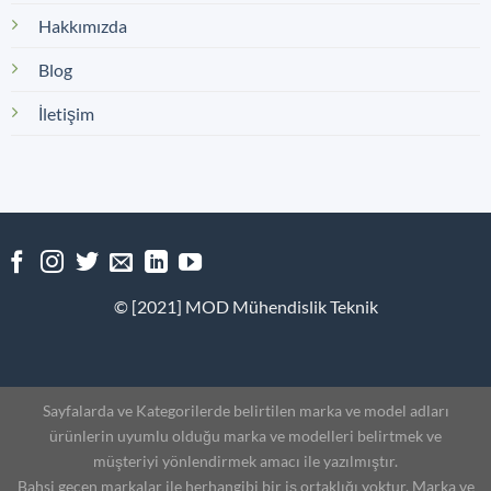
Hakkımızda
Blog
İletişim
© [2021] MOD Mühendislik Teknik
Sayfalarda ve Kategorilerde belirtilen marka ve model adları
ürünlerin uyumlu olduğu marka ve modelleri belirtmek ve
müşteriyi yönlendirmek amacı ile yazılmıştır.
Bahsi gecen markalar ile herhangibi bir iş ortaklığı yoktur. Marka ve