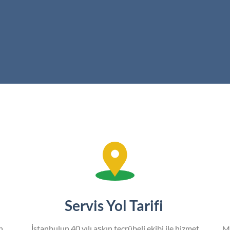
Servis Yol Tarifi
n
İstanbulun 40 yılı aşkın tecrübeli ekibi ile hizmet
M