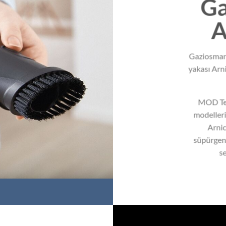
Ga
A
Gaziosmanp
yakası Arni
MOD Tek
modelleri
Arnic
süpürgeni
se