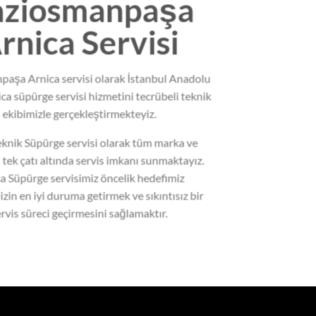
ziosmanpaşa
rnica Servisi
aşa Arnica servisi olarak İstanbul Anadolu
ca süpürge servisi hizmetini tecrübeli teknik
ekibimizle gerçekleştirmekteyiz.
nik Süpürge servisi olarak tüm marka ve
 tek çatı altında servis imkanı sunmaktayız.
a Süpürge servisimiz öncelik hedefimiz
zin en iyi duruma getirmek ve sıkıntısız bir
rvis süreci geçirmesini sağlamaktır.