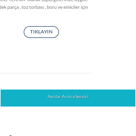
ek parça , toz torbası , boru ve emiciler için
TIKLAYIN
Avcılar Arnica Servisi