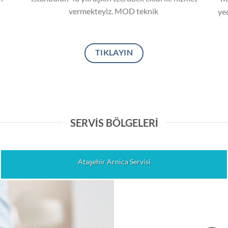
vermekteyiz. MOD teknik
yed
TIKLAYIN
SERVIS BÖLGELERI
Ataşehir Arnica Servisi