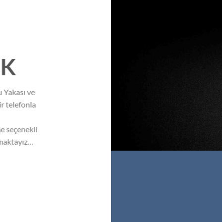
İK
u Yakası ve
ir telefonla
e seçenekli
kmaktayız…