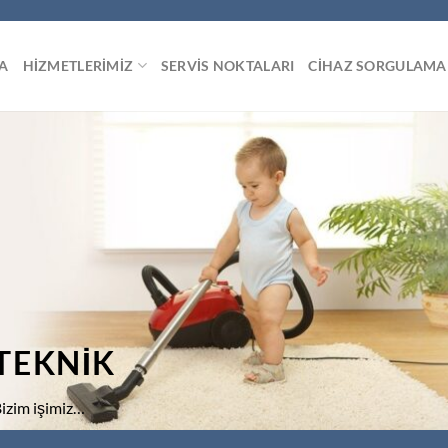
A
HIZMETLERIMIZ
SERVIS NOKTALARI
CIHAZ SORGULAMA
TEKNİK
izim işimiz…