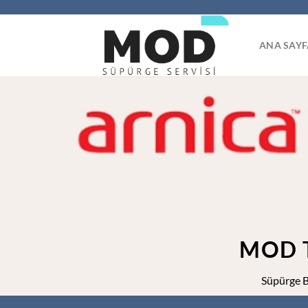
İçeriğe
atla
ANA SAYF
MOD 
Süpürge B