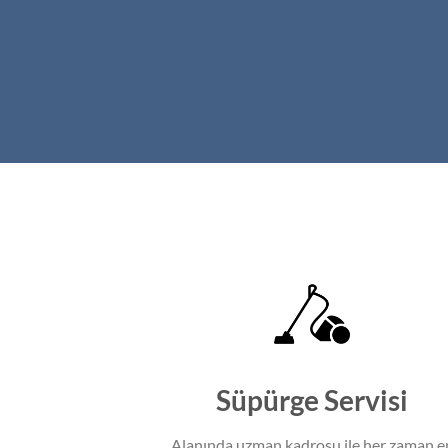
Süpürge Servisi
Alanında uzman kadrosu ile her zaman e