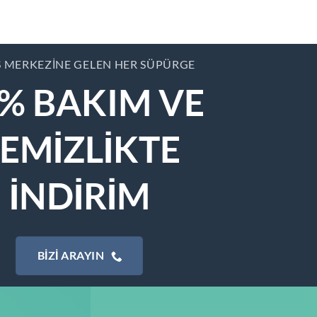
S MERKEZINE GELEN HER SÜPÜRGE
% BAKIM VE
EMİZLİKTE
İNDİRİM
BIZI ARAYIN