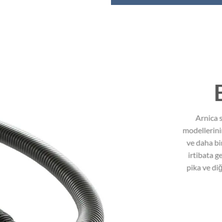
Arnica 
modellerinin
ve daha bir
irtibata g
pika ve diğ